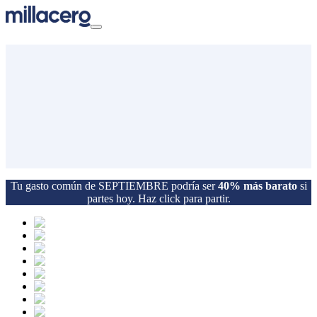
cubre la conserjería y
stencia remota para
stionar tu comunidad.
Quiero saber más
Ver planes
Tu gasto común de
SEPTIEMBRE
podría ser
40% más barato
si
partes hoy.
Haz click para partir.