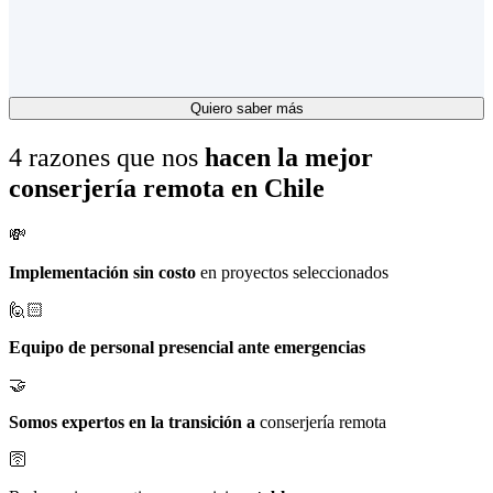
Millacero, no solo reduces tus gastos comunes, también te
pañamos en la gestión de tu edificio con más control y
ridad.
Quiero saber más
4 razones que nos
hacen la mejor
conserjería remota
en Chile
💸
Implementación sin costo
en proyectos seleccionados
🙋🏻
Equipo de personal presencial ante emergencias
🤝
Somos expertos en
la transición a
conserjería remota
🛜